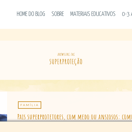
HOME DO BLOG
SOBRE
MATERIAIS EDUCATIVOS
0-3
BROWSING TAG
SUPERPROTEÇÃO
FAMÍLIA
Pais superprotetores, com medo ou ansiosos: com
By
Roger Hansen
on
18 de fevereiro de 2019