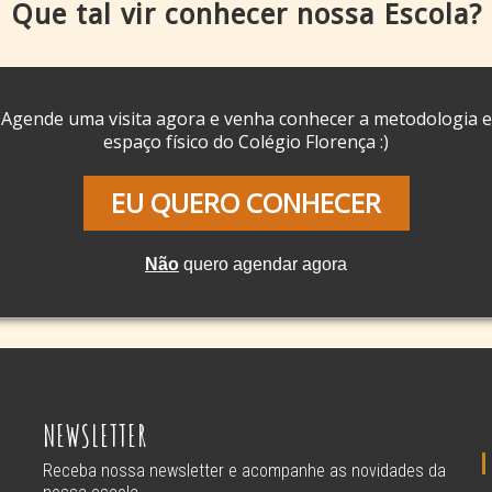
Que tal vir conhecer nossa Escola?
Uma das questões permanentes na cabeça dos pais de crian
superprotetores, é sua preocupação em conhecer e evitar aqu
Agende uma visita agora e venha conhecer a metodologia e
Roger Hansen
espaço físico do Colégio Florença :)
Diretor do Colégio Acadêmico Florença, Do
15 anos. Segue conduzindo seus estudos e 
EU QUERO CONHECER
em contato direto com as crianças e educa
para educação infantil de 0 a 3 anos
e
O Len
Não
quero agendar agora
NEWSLETTER
Receba nossa newsletter e acompanhe as novidades da