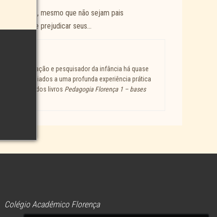
ças pequenas, mesmo que não sejam pais
ilo que pode prejudicar seus…
utor em Educação e pesquisador da infância há quase
pesquisas aliados a uma profunda experiência prática
dores. Autor dos livros
Pedagogia Florença 1 – bases
hador.
Colégio Acadêmico Florença