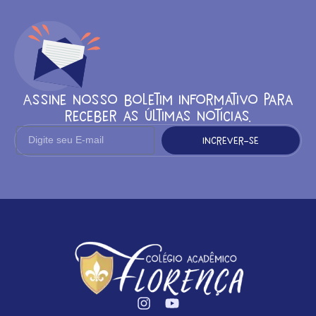
Assine nosso boletim informativo para
receber as últimas notícias.
Increver-se