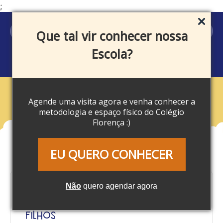
;
MEU ACESSO
Que tal vir conhecer nossa
Escola?
Agende uma visita agora e venha conhecer a
Blog
metodologia e espaço físico do Colégio
Florença :)
EU QUERO CONHECER
Não
quero agendar agora
Férias escolares: Confira 10
atividades para fazer com seus
filhos