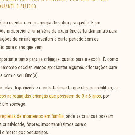
durante o período.
rotina escolar e com energia de sobra pra gastar. É um
de proporcionar uma série de experiências fundamentais para
ituições de ensino aproveitam o curto período sem os
nto para o ano que vem.
ortante tanto para as crianças, quanto para a escola. E, como
onamento escolar, vamos apresentar algumas orientações para
 com o seu filho(a).
e telas disponíveis e o entretenimento que elas possibilitam, os
idos na rotina das crianças que possuem de 0 a 6 anos
, por
har um sossego.
m
repletas de momentos em família
, onde as crianças possam
 criatividade, fatores importantíssimos para o
al e motor dos pequeninos.