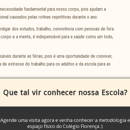
ma necessidade fundamental para nosso corpo, pois ajudam a
onal causados pelas rotinas repetitivas durante o ano.
ligar dos estudos, trabalho, convivência com pessoas de fora
 o corpo e a mente, é indispensável para a saúde como um todo,
áveis durante as férias, pois é uma oportunidade de conviver,
de estresse do trabalho para os adultos e da escola para as
sa um estresse cumulativo, um fator que pode afetar a saúde
Que tal vir conhecer nossa Escola?
omentos de união sejam plenos de felicidade e paz.
as energias, recuperar o equilíbrio emocional e aliviar a carga
 tenha experiências que fortaleçam os laços, proporcionem dias
Agende uma visita agora e venha conhecer a metodologia e
espaço físico do Colégio Florença :)