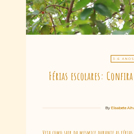
3-6 ANO
Férias escolares: Confira
By
Elisabete Alh
Veja como sair da mesmice durante as férias 