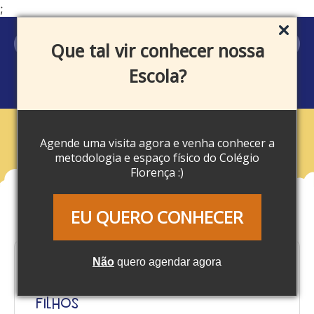
;
MEU ACESSO
Que tal vir conhecer nossa
Escola?
Agende uma visita agora e venha conhecer a
Blog
metodologia e espaço físico do Colégio
Florença :)
EU QUERO CONHECER
Não
quero agendar agora
Férias escolares: Confira 10
atividades para fazer com seus
filhos