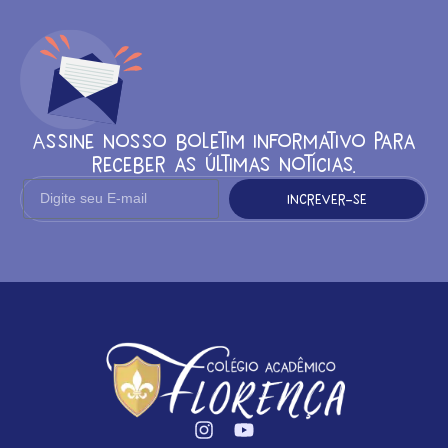
Assine nosso boletim informativo para
receber as últimas notícias.
Increver-se