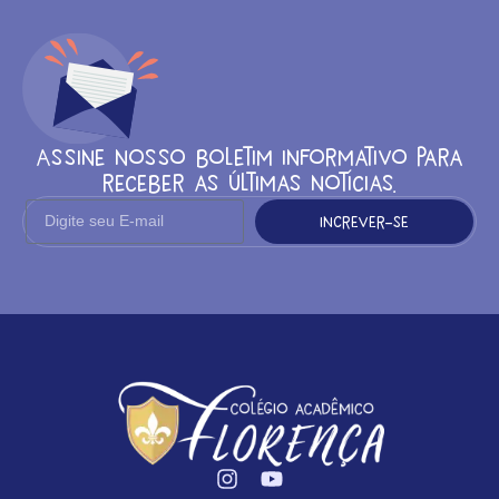
Assine nosso boletim informativo para
receber as últimas notícias.
Increver-se