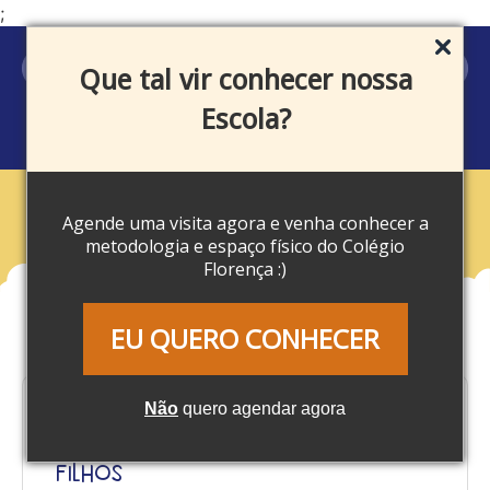
;
MEU ACESSO
Que tal vir conhecer nossa
Escola?
Agende uma visita agora e venha conhecer a
Blog
metodologia e espaço físico do Colégio
Florença :)
EU QUERO CONHECER
Não
quero agendar agora
Férias escolares: Confira 10
atividades para fazer com seus
filhos