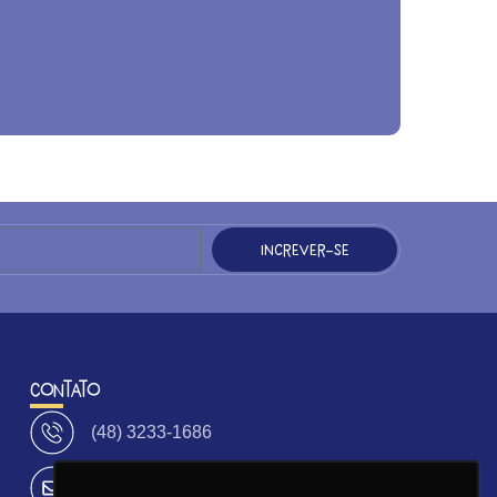
Increver-se
Contato
(48) 3233-1686
contato@colegioflorenca.com.br