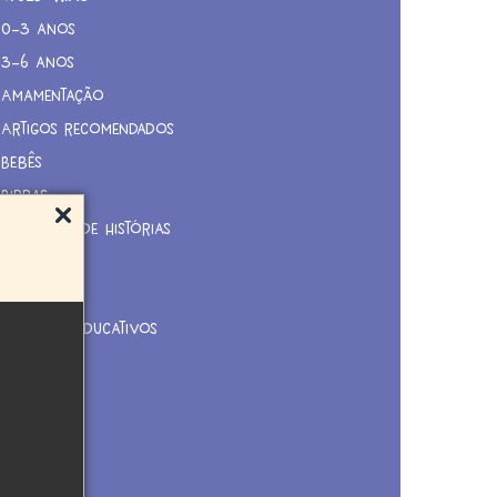
0-3 anos
3-6 anos
Amamentação
Artigos recomendados
Bebês
Birras
Contação de Histórias
Dicas
Família
Materiais Educativos
Na Mídia
Notícias
Novidades
Nutrição
Pedagogia