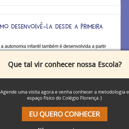
omo desenvolvê-la desde a primeira
 a autonomia infantil também é desenvolvida a partir
Que tal vir conhecer nossa Escola?
Agende uma visita agora e venha conhecer a metodologia e
espaço físico do Colégio Florença :)
fantil: conheça as vantagens para o
EU QUERO CONHECER
ito mais do que um espaço para as crianças passarem o