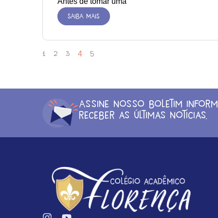
Antes de tomar uma
SAIBA MAIS
1
2
3
4
5
Assine nosso boletim inform
receber as últimas notícias.