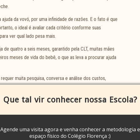
eche.
ajuda da vovó, por uma infinidade de razões. E o fato é que
tanto, o ideal é avaliar cada critério conforme suas
para ver qual lado pesa mais.
ja de quatro a seis meses, garantido pela CLT, muitas mães
iros meses de vida do bebê, o que as leva a procurar ajuda
 requer muita pesquisa, conversa e análise dos custos,
istamos algumas vantagens e desvantagens de cada opção que
Que tal vir conhecer nossa Escola?
pção?
Agende uma visita agora e venha conhecer a metodologia e
espaço físico do Colégio Florença :)
r cada quesito que você considera relevante. Todas as