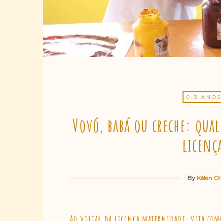
0-3 ANO
Vovó, babá ou creche: qua
licenç
By
Kélen Ol
Ao voltar da licença maternidade, veja como