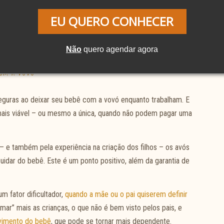
is, lembrando que dificilmente você encontrará a situação
EU QUERO CONHECER
também no profissionalismo de quem se dedica ao cuidado de
Não
quero agendar agora
com a vovó
eguras ao deixar seu bebê com a vovó enquanto trabalham. E
 mais viável – ou mesmo a única, quando não podem pagar uma
 e também pela experiência na criação dos filhos – os avós
uidar do bebê. Este é um ponto positivo, além da garantia de
um fator dificultador,
quando a mãe ou o pai quiserem definir
ar” mais as crianças, o que não é bem visto pelos pais, e
vimento do bebê
, que pode se tornar mais dependente.