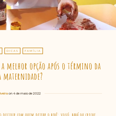
S
DICAS
FAMÍLIA
l a melhor opção após o término da
a maternidade?
iveira
on
4 de maio de 2022
 decidir com quem deixar o bebê: vovó, babá ou creche.