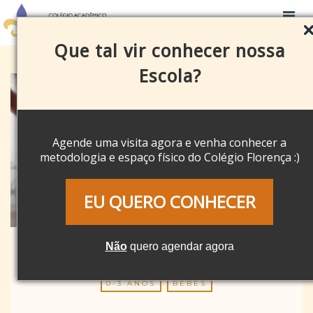
Que tal vir conhecer nossa
Escola?
Agende uma visita agora e venha conhecer a
metodologia e espaço físico do Colégio Florença :)
EU QUERO CONHECER
Não
quero agendar agora
0-3 ANOS
BEBÊS