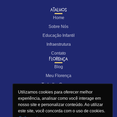
Atalhos
Home
Sobre Nós
Educação Infantil
Infraestrutura
Contato
Florença
Blog
Meu Florença
Trabalhe Conosco
Contato
Utilizamos cookies para oferecer melhor
Utilizamos cookies para oferecer melhor
experiência, analisar como você interage em
experiência, analisar como você interage em
(48) 3233-1686
nosso site e personalizar conteúdo. Ao utilizar
nosso site e personalizar conteúdo. Ao utilizar
contato@colegioflorenca.com.br
este site, você concorda com o uso de cookies.
este site, você concorda com o uso de cookies.