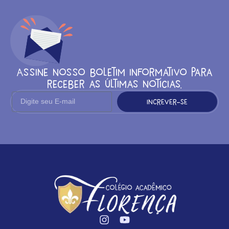
Assine nosso boletim informativo para
receber as últimas notícias.
Increver-se