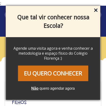
;
MEU ACESSO
Que tal vir conhecer nossa
Escola?
Agende uma visita agora e venha conhecer a
Blog
metodologia e espaço físico do Colégio
Florença :)
EU QUERO CONHECER
Não
quero agendar agora
Férias escolares: Confira 10
atividades para fazer com seus
filhos