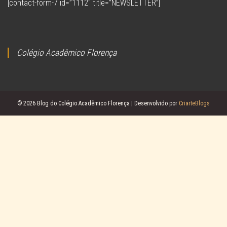
[contact-form-7 id=”1112″ title=”NEWSLETTER”]
Colégio Acadêmico Florença
© 2026 Blog do Colégio Acadêmico Florença | Desenvolvido por
CriarteBlogs