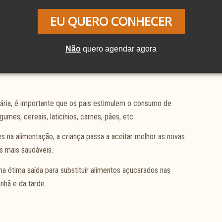
EU QUERO CONHECER
m uma alta concentração de açúcar, por isso, tome cuidado
Não
quero agendar agora
iária, é importante que os pais estimulem o consumo de
gumes, cereais, laticínios, carnes, pães, etc.
na alimentação, a criança passa a aceitar melhor as novas
s mais saudáveis.
a ótima saída para substituir alimentos açucarados nas
nhã e da tarde.