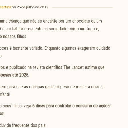
artins
on
25 de julho de 2018
r uma criança que não se encante por um chocolate ou um
a
é um hábito crescente na sociedade como um todo e,
e nossos filhos.
s doces é bastante variado. Enquanto algumas exageram cuidado
o.
os e publicado na revista científica The Lancet estima que
obesas até 2025
.
uem para que as crianças ganhem peso de maneira errada,
fantil.
 seus filhos, veja
6 dicas para controlar o consumo de açúcar
os
!
úvida frequente dos pais: