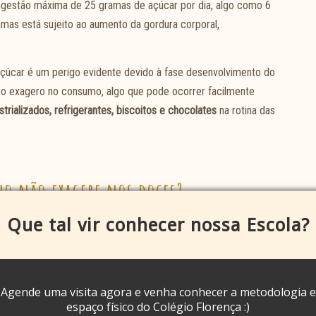
ngestão máxima de 25 gramas de açúcar por dia, algo como 6
as está sujeito ao aumento da gordura corporal,
çúcar é um perigo evidente devido à fase desenvolvimento do
é o exagero no consumo, algo que pode ocorrer facilmente
strializados, refrigerantes, biscoitos e chocolates
na rotina das
ho não exagere nos doces?
Que tal vir conhecer nossa Escola?
ntidade de açúcar é ficar de olho no rótulo. Alguns alimentos
Agende uma visita agora e venha conhecer a metodologia e
espaço físico do Colégio Florença :)
ta uma pequena porção para atingir a quantidade máxima