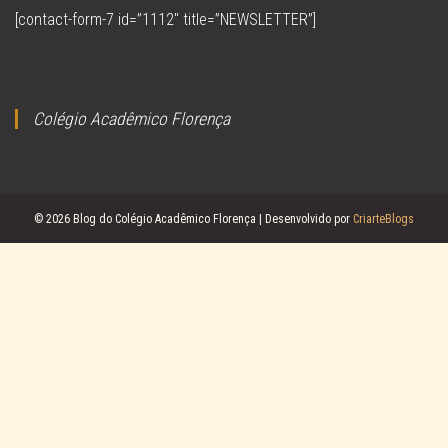
[contact-form-7 id=”1112″ title=”NEWSLETTER”]
Colégio Acadêmico Florença
© 2026 Blog do Colégio Acadêmico Florença | Desenvolvido por
CriarteBlogs