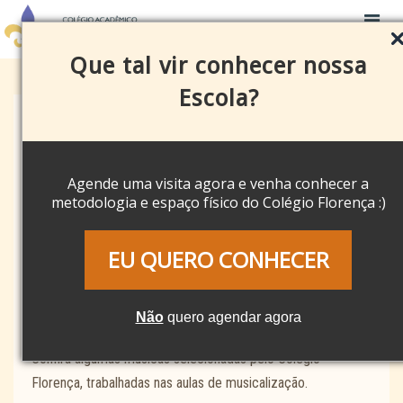
Que tal vir conhecer nossa
Escola?
MATERIAIS EDUCATIVOS
Agende uma visita agora e venha conhecer a
metodologia e espaço físico do Colégio Florença :)
Playlist – Musicalização Colégio
Florença
EU QUERO CONHECER
By
Colégio Acadêmico Florença
on
13 de outubro de 2019
Não
quero agendar agora
Confira algumas músicas selecionadas pelo Colégio
Florença, trabalhadas nas aulas de musicalização.