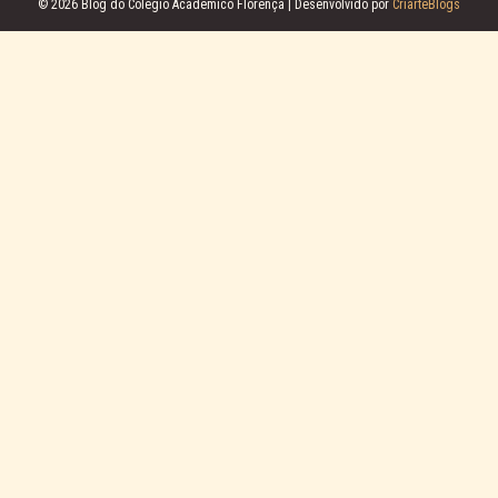
© 2026 Blog do Colégio Acadêmico Florença | Desenvolvido por
CriarteBlogs