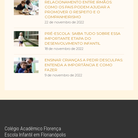
RELACIONAMENTO ENTRE IRMÃOS:
COMO OS PAIS PODEM AJUDAR A
PROMOVER O RESPEITO E O
COMPANHEIRISMO
22 de novembro de 2022
PRÉ-ESCOLA: SAIBA TUDO SOBRE ESSA
IMPORTANTE ETAPA DO
DESENVOLVIMENTO INFANTIL
18 de novembro de 2022
ENSINAR CRIANÇAS A PEDIR DESCULPAS:
ENTENDA A IMPORTÂNCIA E COMO
FAZER
9 de novembro de 2022
Colégio Acadêmico Florença
Escola Infantil em Florianópolis